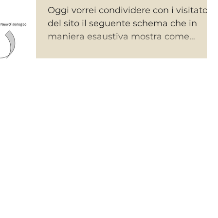
Oggi vorrei condividere con i visitatori
del sito il seguente schema che in
maniera esaustiva mostra come
PENSIERO, EMOZIONI E...