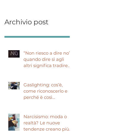
Archivio post
“Non riesco a dire no”:
quando dire sì agli
altri significa tradire
sé stessi
Gaslighting: cos’è,
come riconoscerlo e
perché è così
pericoloso
Narcisismo: moda o
realtà? Le nuove
tendenze creano più