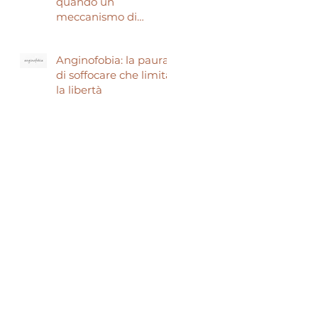
quando un
meccanismo di
sopravvivenza ti fa
temere di morire.
Anginofobia: la paura
di soffocare che limita
la libertà