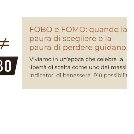
FOBO e FOMO: quando la
paura di scegliere e la
paura di perdere guidano
le nostre vite
Viviamo in un’epoca che celebra la
libertà di scelta come uno dei massimi
indicatori di benessere. Più possibilità
abbiamo, più ci sentiamo – almeno in
teoria – liberi. Eppure, mai come oggi,
scegliere sembra diventato faticoso,
ansiogeno, a tratti paralizzante. In
questo scenario si inseriscono due
fenomeni psicologici sempre più
diffusi: FOMO(Fear of Missing Out) e