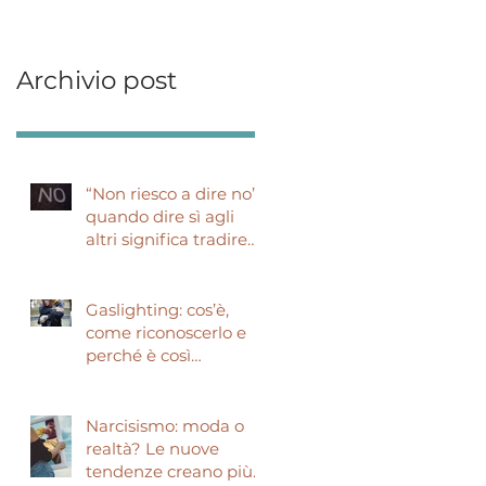
Archivio post
“Non riesco a dire no”:
quando dire sì agli
altri significa tradire
sé stessi
Gaslighting: cos’è,
come riconoscerlo e
perché è così
pericoloso
Narcisismo: moda o
realtà? Le nuove
tendenze creano più