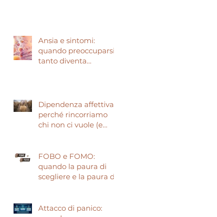
narcisisti?
Ansia e sintomi:
quando preoccuparsi
tanto diventa
preoccupante.
Dipendenza affettiva:
perché rincorriamo
chi non ci vuole (e
come smettere)
FOBO e FOMO:
quando la paura di
scegliere e la paura di
perdere guidano le
nostre vite
Attacco di panico: