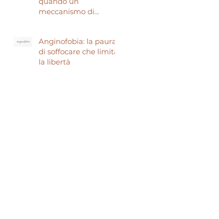
quando un
meccanismo di
sopravvivenza ti fa
temere di morire.
Anginofobia: la paura
di soffocare che limita
la libertà