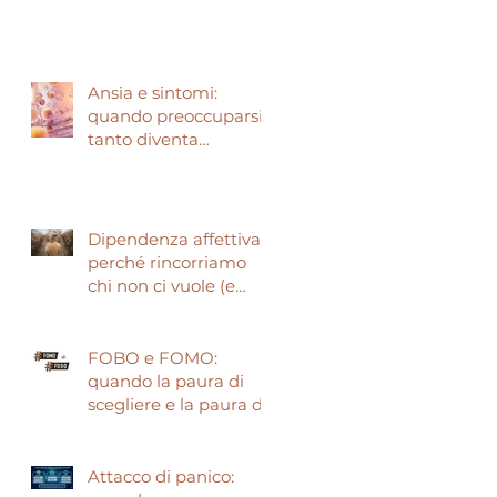
narcisisti?
Ansia e sintomi:
quando preoccuparsi
tanto diventa
preoccupante.
Dipendenza affettiva:
perché rincorriamo
chi non ci vuole (e
come smettere)
FOBO e FOMO:
quando la paura di
scegliere e la paura di
perdere guidano le
nostre vite
Attacco di panico: