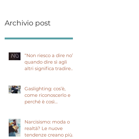
Archivio post
“Non riesco a dire no”:
quando dire sì agli
altri significa tradire
e
sé stessi
Gaslighting: cos’è,
come riconoscerlo e
perché è così
pericoloso
Narcisismo: moda o
realtà? Le nuove
tendenze creano più