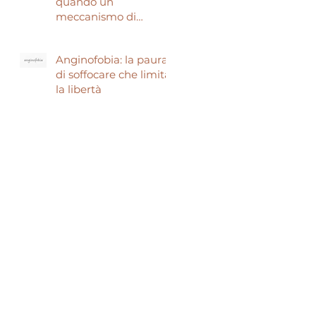
quando un
meccanismo di
sopravvivenza ti fa
temere di morire.
Anginofobia: la paura
di soffocare che limita
la libertà