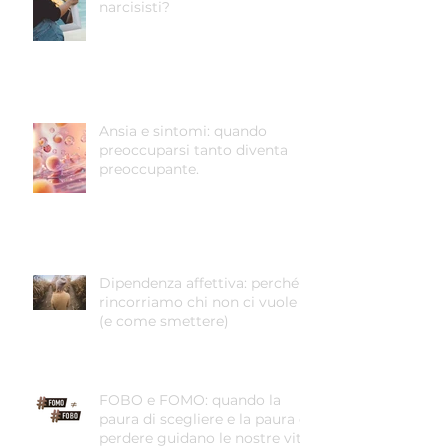
narcisisti?
Ansia e sintomi: quando
preoccuparsi tanto diventa
preoccupante.
Dipendenza affettiva: perché
rincorriamo chi non ci vuole
(e come smettere)
FOBO e FOMO: quando la
paura di scegliere e la paura di
perdere guidano le nostre vite