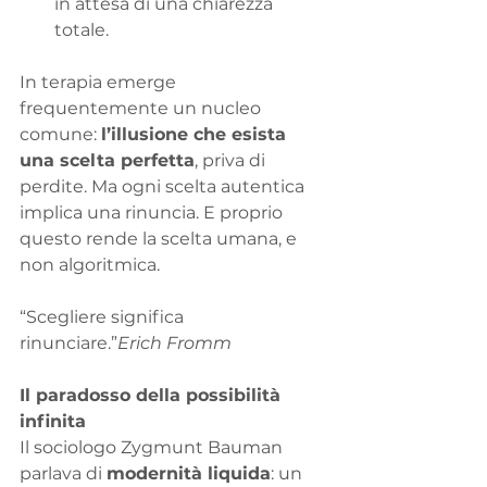
in attesa di una chiarezza 
totale.
In terapia emerge 
frequentemente un nucleo 
comune: 
l’illusione che esista 
una scelta perfetta
, priva di 
perdite. Ma ogni scelta autentica 
implica una rinuncia. E proprio 
questo rende la scelta umana, e 
non algoritmica.
“Scegliere significa 
rinunciare.”
Erich Fromm
Il paradosso della possibilità 
infinita
Il sociologo Zygmunt Bauman 
parlava di 
modernità liquida
: un 