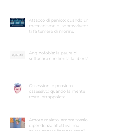
Attacco di panico: quando un
meccanismo di sopravvivenza
ti fa temere di morire.
Anginofobia: la paura di
soffocare che limita la libertà
Ossessioni e pensiero
ossessivo: quando la mente
resta intrappolata
Amore malato, amore tossico,
dipendenza affettiva: ma