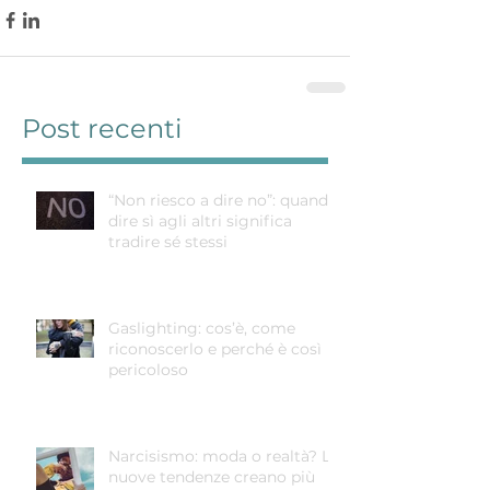
Post recenti
“Non riesco a dire no”: quando
dire sì agli altri significa
tradire sé stessi
Gaslighting: cos’è, come
riconoscerlo e perché è così
pericoloso
Narcisismo: moda o realtà? Le
nuove tendenze creano più