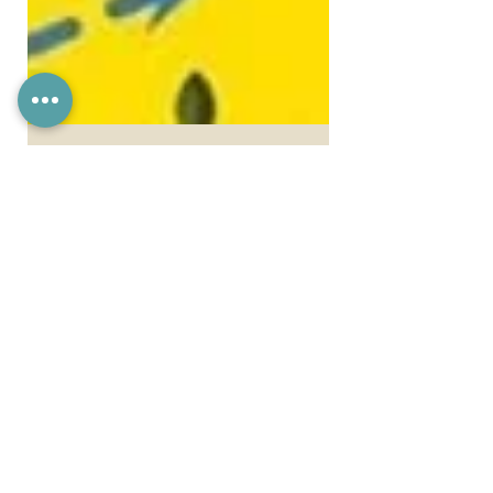
"Fattore 1%" non
soltanto un libro di
tendenza ma anche
un libro di sostanza.
Fattore 1%, la prima
pubblicazione di Luca
Mazzucchelli, psicologo di
grande fama e successo