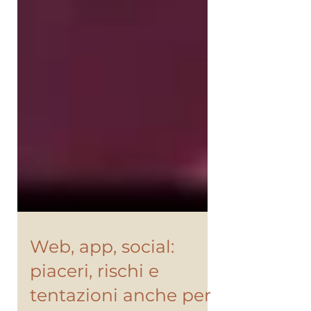
Web, app, social:
piaceri, rischi e