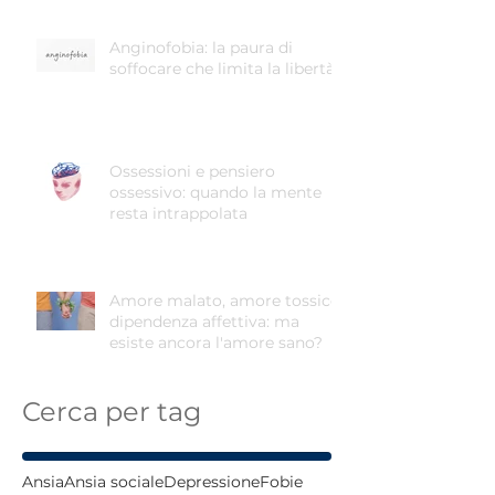
Anginofobia: la paura di
soffocare che limita la libertà
Ossessioni e pensiero
ossessivo: quando la mente
resta intrappolata
Amore malato, amore tossico,
dipendenza affettiva: ma
esiste ancora l'amore sano?
Cerca per tag
Ansia
Ansia sociale
Depressione
Fobie