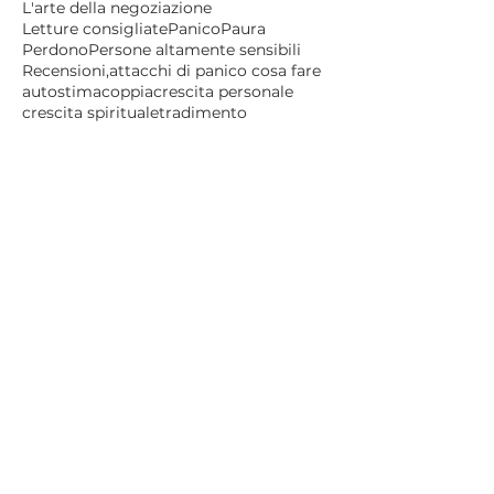
L'arte della negoziazione
Letture consigliate
Panico
Paura
Perdono
Persone altamente sensibili
Recensioni,
attacchi di panico cosa fare
autostima
coppia
crescita personale
crescita spirituale
tradimento