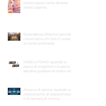
preoccuparsi tanto diventa
preoccupante.
Dipendenza affettiva: perché
rincorriamo chi non ci vuole
(e come smettere)
FOBO e FOMO: quando la
paura di scegliere e la paura di
perdere guidano le nostre vite
Attacco di panico: quando un
meccanismo di sopravvivenza
ti fa temere di morire.