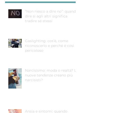
“Non riesco a dire no”: quando
dire sì agli altri significa
tradire sé stessi
Gaslighting: cos’è, come
riconoscerlo e perché è così
pericoloso
Narcisismo: moda o realtà? Le
nuove tendenze creano più
narcisisti?
Ansia e sintomi: quando