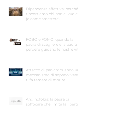
Dipendenza affettiva: perché
rincorriamo chi non ci vuole
(e come smettere)
FOBO e FOMO: quando la
paura di scegliere e la paura di
perdere guidano le nostre vite
Attacco di panico: quando un
meccanismo di sopravvivenza
ti fa temere di morire.
Anginofobia: la paura di
soffocare che limita la libertà