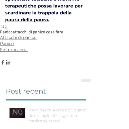
terapeutiche possa lavorare per 
scardinare la trappola della 
paura della paura.
Tag:
Panico
attacchi di panico cosa fare
Attacchi di panico
Panico
Sintomi ansia
Post recenti
“Non riesco a dire no”: quando
dire sì agli altri significa
tradire sé stessi