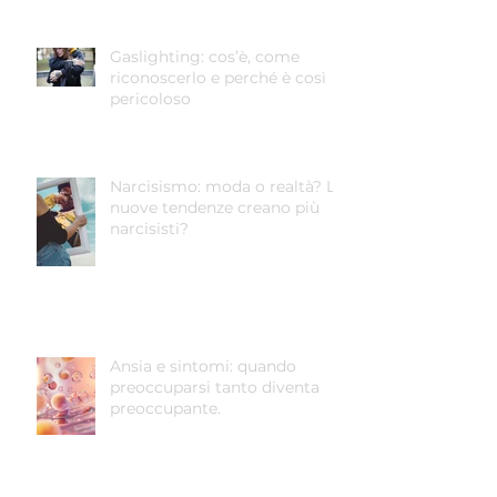
Gaslighting: cos’è, come
riconoscerlo e perché è così
pericoloso
Narcisismo: moda o realtà? Le
nuove tendenze creano più
narcisisti?
Ansia e sintomi: quando
preoccuparsi tanto diventa
preoccupante.