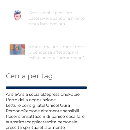
Ossessioni e pensiero
ossessivo: quando la mente
resta intrappolata
Amore malato, amore tossico,
dipendenza affettiva: ma
esiste ancora l'amore sano?
Cerca per tag
Ansia
Ansia sociale
Depressione
Fobie
L'arte della negoziazione
Letture consigliate
Panico
Paura
Perdono
Persone altamente sensibili
Recensioni,
attacchi di panico cosa fare
autostima
coppia
crescita personale
crescita spirituale
tradimento