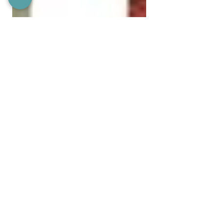
letture per l'estate...
#enricorolla #mollolosso
#piacersinonpiacere
Archivio