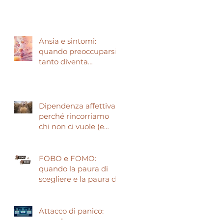
narcisisti?
Ansia e sintomi:
quando preoccuparsi
tanto diventa
preoccupante.
Dipendenza affettiva:
perché rincorriamo
chi non ci vuole (e
come smettere)
FOBO e FOMO:
quando la paura di
scegliere e la paura di
perdere guidano le
nostre vite
Attacco di panico: