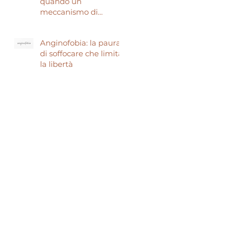
quando un
meccanismo di
sopravvivenza ti fa
temere di morire.
Anginofobia: la paura
di soffocare che limita
la libertà