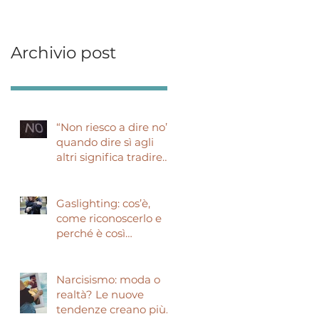
Archivio post
“Non riesco a dire no”:
quando dire sì agli
altri significa tradire
sé stessi
Gaslighting: cos’è,
come riconoscerlo e
perché è così
pericoloso
Narcisismo: moda o
realtà? Le nuove
tendenze creano più