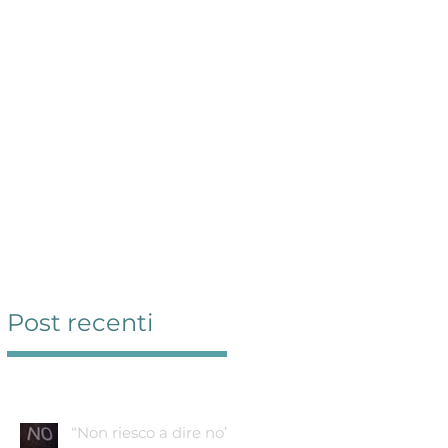
Servizi
Contatti
Blog
Link
Post recenti
“Non riesco a dire no”: