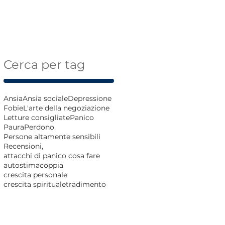
Cerca per tag
Ansia
Ansia sociale
Depressione
Fobie
L'arte della negoziazione
Letture consigliate
Panico
Paura
Perdono
Persone altamente sensibili
Recensioni,
attacchi di panico cosa fare
autostima
coppia
crescita personale
crescita spirituale
tradimento