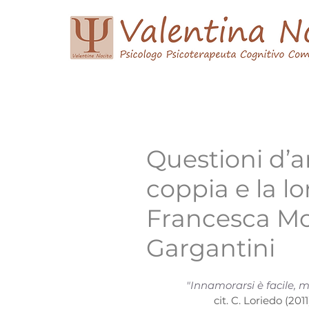
Home
Curriculum Vitae
Psicoterapia
Questioni d’a
coppia e la lo
Francesca Mo
Gargantini
"Innamorarsi è facile, m
cit. C. Loriedo (2011