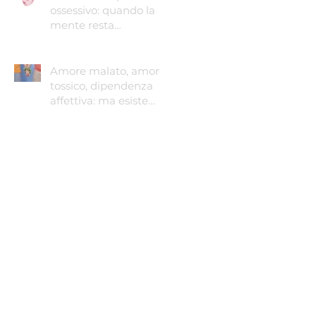
ossessivo: quando la
mente resta
intrappolata
Amore malato, amore
tossico, dipendenza
affettiva: ma esiste
ancora l'amore sano?