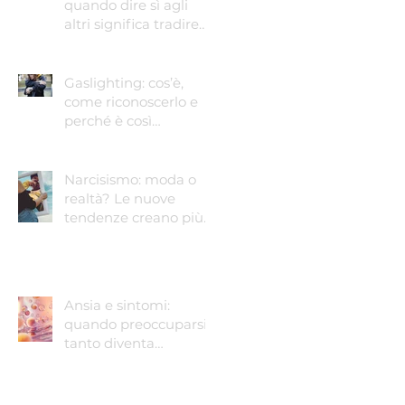
quando dire sì agli
altri significa tradire
sé stessi
Gaslighting: cos’è,
come riconoscerlo e
perché è così
pericoloso
Narcisismo: moda o
realtà? Le nuove
tendenze creano più
narcisisti?
Ansia e sintomi:
quando preoccuparsi
tanto diventa
preoccupante.