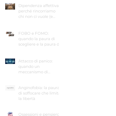
Dipendenza affettiva:
perché rincorriamo
chi non ci vuole (e
come smettere)
FOBO e FOMO:
quando la paura di
scegliere e la paura di
perdere guidano le
nostre vite
Attacco di panico:
quando un
meccanismo di
sopravvivenza ti fa
temere di morire.
Anginofobia: la paura
di soffocare che limita
la libertà
Ossessioni e pensiero