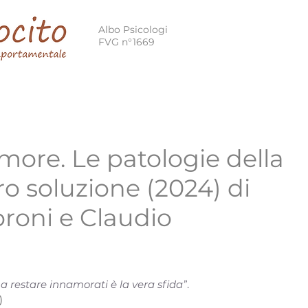
Albo Psicologi
FVG n°1669
 Cognitivo Comportamentale
Terapia Breve Strategica
more. Le patologie della
ro soluzione (2024) di
roni e Claudio
a restare innamorati è la vera sfida”
.
)