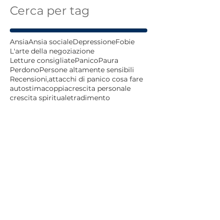
Cerca per tag
Ansia
Ansia sociale
Depressione
Fobie
L'arte della negoziazione
Letture consigliate
Panico
Paura
Perdono
Persone altamente sensibili
Recensioni,
attacchi di panico cosa fare
autostima
coppia
crescita personale
crescita spirituale
tradimento