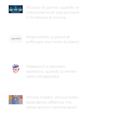
Attacco di panico: quando un
meccanismo di sopravvivenza
ti fa temere di morire.
Anginofobia: la paura di
soffocare che limita la libertà
Ossessioni e pensiero
ossessivo: quando la mente
resta intrappolata
Amore malato, amore tossico,
dipendenza affettiva: ma
esiste ancora l'amore sano?