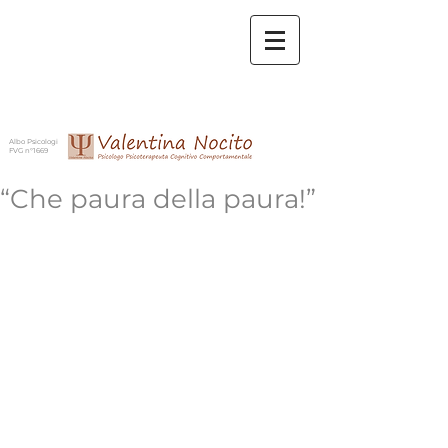
Albo Psicologi
FVG n°1669
“Che paura della paura!”