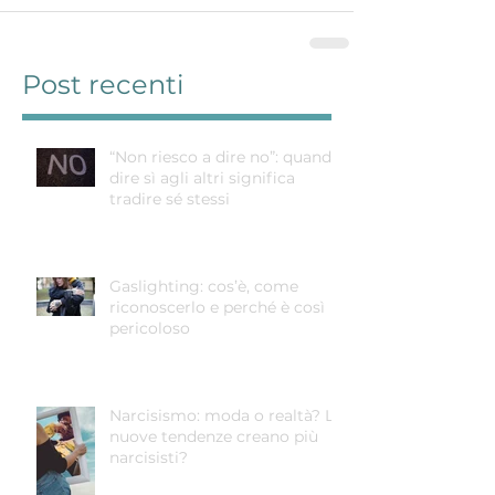
Post recenti
“Non riesco a dire no”: quando
dire sì agli altri significa
tradire sé stessi
Gaslighting: cos’è, come
riconoscerlo e perché è così
pericoloso
Narcisismo: moda o realtà? Le
nuove tendenze creano più
narcisisti?