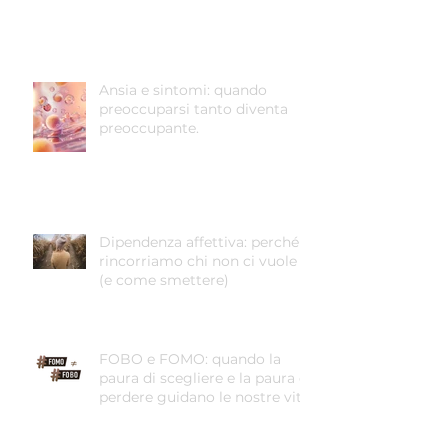
Ansia e sintomi: quando
preoccuparsi tanto diventa
preoccupante.
Dipendenza affettiva: perché
rincorriamo chi non ci vuole
(e come smettere)
FOBO e FOMO: quando la
paura di scegliere e la paura di
perdere guidano le nostre vite