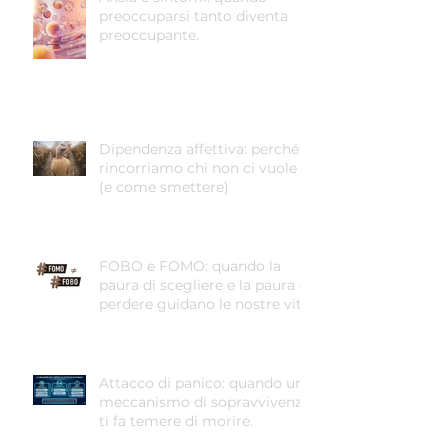
preoccuparsi tanto diventa
preoccupante.
Dipendenza affettiva: perché
rincorriamo chi non ci vuole
(e come smettere)
FOBO e FOMO: quando la
paura di scegliere e la paura di
perdere guidano le nostre vite
Attacco di panico: quando un
meccanismo di sopravvivenza
ti fa temere di morire.