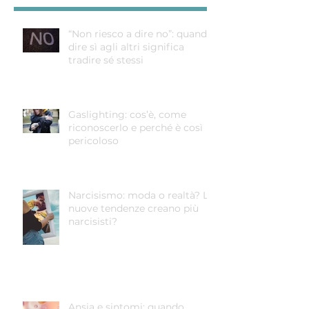
“Non riesco a dire no”: quando
dire sì agli altri significa
tradire sé stessi
Gaslighting: cos’è, come
riconoscerlo e perché è così
pericoloso
Narcisismo: moda o realtà? Le
nuove tendenze creano più
narcisisti?
Ansia e sintomi: quando