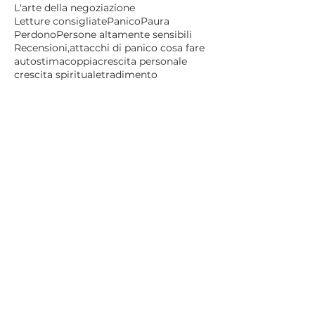
L'arte della negoziazione
Letture consigliate
Panico
Paura
Perdono
Persone altamente sensibili
Recensioni,
attacchi di panico cosa fare
autostima
coppia
crescita personale
crescita spirituale
tradimento