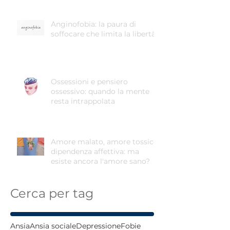
Anginofobia: la paura di
soffocare che limita la libertà
Ossessioni e pensiero
ossessivo: quando la mente
resta intrappolata
Amore malato, amore tossico,
dipendenza affettiva: ma
esiste ancora l'amore sano?
Cerca per tag
Ansia
Ansia sociale
Depressione
Fobie