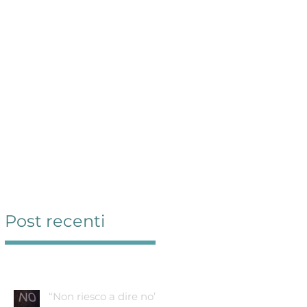
Servizi
Contatti
Blog
Link
Post recenti
“Non riesco a dire no”: