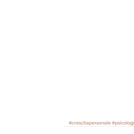
#crescitapersonale
#psicolog