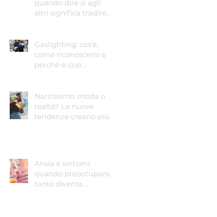
quando dire sì agli
altri significa tradire
sé stessi
Gaslighting: cos’è,
come riconoscerlo e
perché è così
pericoloso
Narcisismo: moda o
realtà? Le nuove
tendenze creano più
narcisisti?
Ansia e sintomi:
quando preoccuparsi
tanto diventa
preoccupante.