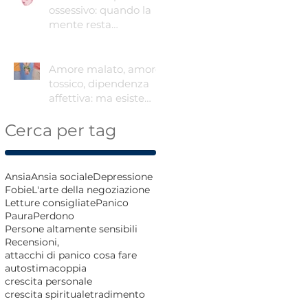
ossessivo: quando la
mente resta
intrappolata
Amore malato, amore
tossico, dipendenza
affettiva: ma esiste
ancora l'amore sano?
Cerca per tag
Ansia
Ansia sociale
Depressione
Fobie
L'arte della negoziazione
Letture consigliate
Panico
Paura
Perdono
Persone altamente sensibili
Recensioni,
attacchi di panico cosa fare
autostima
coppia
crescita personale
crescita spirituale
tradimento