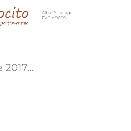
Albo Psicologi
FVG n°1669
 Cognitivo Comportamentale
Terapia Breve Strategica
 2017...