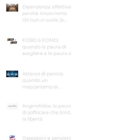
Dipendenza affettiva:
perché rincorriamo
chi non ci vuole (e
come smettere)
FOBO e FOMO:
quando la paura di
scegliere e la paura di
perdere guidano le
nostre vite
Attacco di panico:
quando un
meccanismo di
sopravvivenza ti fa
temere di morire.
Anginofobia: la paura
di soffocare che limita
la libertà
Ossessioni e pensiero