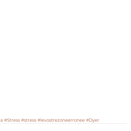
ia
#Stress
#stress
#levostrezoneerronee
#Dyer