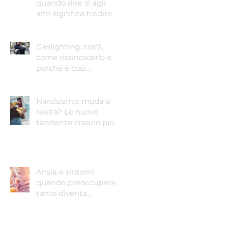
quando dire sì agli
altri significa tradire
sé stessi
Gaslighting: cos’è,
come riconoscerlo e
perché è così
pericoloso
Narcisismo: moda o
realtà? Le nuove
tendenze creano più
narcisisti?
Ansia e sintomi:
quando preoccuparsi
tanto diventa
preoccupante.