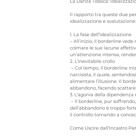
La Danza Tossica: Idealizzazi
Il rapporto tra queste due per
idealizzazione e svalutazione:
1. La fase dell’idealizzazione 
– All’inizio, il borderline vede
colmare le sue lacune affettive
un’attenzione intensa, renden
2. L’inevitabile crollo
 – Col tempo, il borderline inizia a percepire freddezza e distacco da parte del 
narcisista, il quale, sentendo
alimentare l’illusione. Il bor
abbandono, facendo scattare n
3. L’agonia della dipendenza 
 – Il borderline, pur soffrendo, fatica a troncare il legame, poiché la paura 
dell’abbandono è troppo forte.
il controllo tornando a conced
Come Uscire dall’Incastro Pe