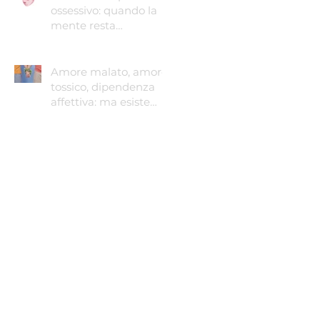
ossessivo: quando la
mente resta
intrappolata
Amore malato, amore
tossico, dipendenza
affettiva: ma esiste
ancora l'amore sano?