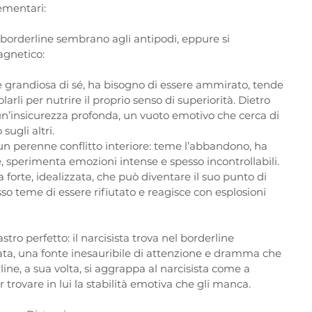
ementari:
 borderline sembrano agli antipodi, eppure si 
gnetico:  
e grandiosa di sé, ha bisogno di essere ammirato, tende 
larli per nutrire il proprio senso di superiorità. Dietro 
 un’insicurezza profonda, un vuoto emotivo che cerca di 
sugli altri.  
in un perenne conflitto interiore: teme l’abbandono, ha 
te, sperimenta emozioni intense e spesso incontrollabili. 
a forte, idealizzata, che può diventare il suo punto di 
so teme di essere rifiutato e reagisce con esplosioni 
ro perfetto: il narcisista trova nel borderline 
a, una fonte inesauribile di attenzione e dramma che 
rline, a sua volta, si aggrappa al narcisista come a 
 trovare in lui la stabilità emotiva che gli manca.  