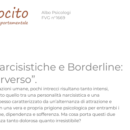
Albo Psicologi
FVG n°1669
 Cognitivo Comportamentale
Terapia Breve Strategica
arcisistiche e Borderline:
rverso”.
zioni umane, pochi intrecci risultano tanto intensi, 
o quello tra una personalità narcisistica e una 
esso caratterizzato da un’alternanza di attrazione e 
in una vera e propria prigione psicologica per entrambi i 
ne, dipendenza e sofferenza. Ma cosa porta questi due 
nza tanto dolorosa quanto irresistibile?  