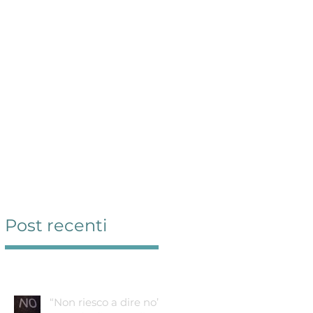
Servizi
Contatti
Blog
Link
Post recenti
“Non riesco a dire no”: