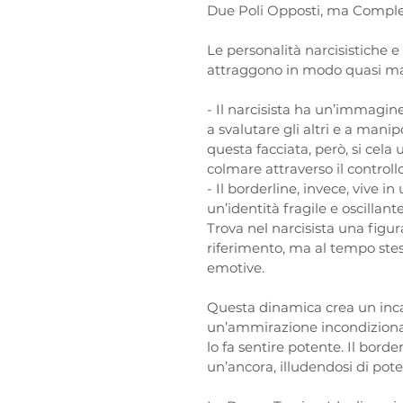
Due Poli Opposti, ma Compl
Le personalità narcisistiche e
attraggono in modo quasi ma
- Il narcisista ha un’immagin
a svalutare gli altri e a manipo
questa facciata, però, si cela
colmare attraverso il controllo 
- Il borderline, invece, vive 
un’identità fragile e oscillan
Trova nel narcisista una figur
riferimento, ma al tempo stes
emotive.  
Questa dinamica crea un incast
un’ammirazione incondizionat
lo fa sentire potente. Il borde
un’ancora, illudendosi di poter