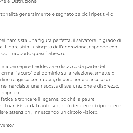
one e Distruzione
sonalità generalmente è segnato da cicli ripetitivi di 
  
 nel narcisista una figura perfetta, il salvatore in grado di 
. Il narcisista, lusingato dall’adorazione, risponde con 
do il rapporto quasi fiabesco.  
si ormai “sicuro” del dominio sulla relazione, smette di 
derline reagisce con rabbia, disperazione e accuse di 
el narcisista una risposta di svalutazione e disprezzo.  
reciproca
 Il narcisista, dal canto suo, può decidere di riprendere 
ere attenzioni, innescando un circolo vizioso.  
rverso?