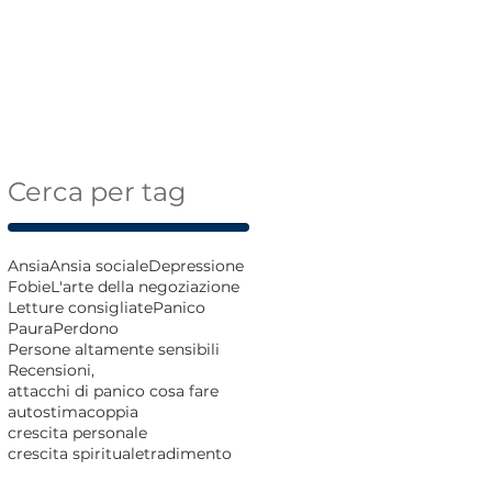
Cerca per tag
Ansia
Ansia sociale
Depressione
Fobie
L'arte della negoziazione
Letture consigliate
Panico
Paura
Perdono
Persone altamente sensibili
Recensioni,
attacchi di panico cosa fare
autostima
coppia
crescita personale
crescita spirituale
tradimento