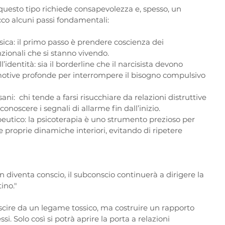
 questo tipo richiede consapevolezza e, spesso, un 
co alcuni passi fondamentali:  
sica: il primo passo è prendere coscienza dei 
ionali che si stanno vivendo.  
l’identità: sia il borderline che il narcisista devono 
emotive profonde per interrompere il bisogno compulsivo 
ani:  chi tende a farsi risucchiare da relazioni distruttive 
onoscere i segnali di allarme fin dall’inizio.  
peutico: la psicoterapia è uno strumento prezioso per 
proprie dinamiche interiori, evitando di ripetere 
 diventa conscio, il subconscio continuerà a dirigere la 
ino."
uscire da un legame tossico, ma costruire un rapporto 
si. Solo così si potrà aprire la porta a relazioni 