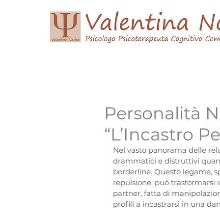
Home
Curriculum Vitae
Psicoterapia
Personalità N
“L’Incastro Pe
Nel vasto panorama delle rela
drammatici e distruttivi quant
borderline. Questo legame, sp
repulsione, può trasformarsi 
partner, fatta di manipolazio
profili a incastrarsi in una da