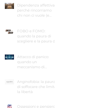
Dipendenza affettiva:
perché rincorriamo
chi non ci vuole (e
come smettere)
FOBO e FOMO:
quando la paura di
scegliere e la paura di
perdere guidano le
nostre vite
Attacco di panico:
quando un
meccanismo di
sopravvivenza ti fa
temere di morire.
Anginofobia: la paura
di soffocare che limita
la libertà
Ossessioni e pensiero