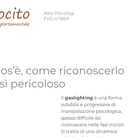
Albo Psicologi
FVG n°1669
 Cognitivo Comportamentale
Terapia Breve Strategica
cos’è, come riconoscerlo
sì pericoloso
Il 
gaslighting
 è una forma 
subdola e progressiva di 
manipolazione psicologica, 
spesso difficile da 
riconoscere nelle fasi iniziali. 
Si tratta di una dinamica 