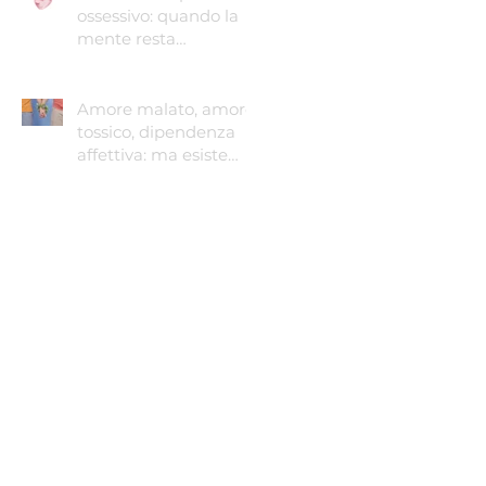
ossessivo: quando la
mente resta
intrappolata
Amore malato, amore
tossico, dipendenza
affettiva: ma esiste
ancora l'amore sano?