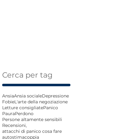
Cerca per tag
Ansia
Ansia sociale
Depressione
Fobie
L'arte della negoziazione
Letture consigliate
Panico
Paura
Perdono
Persone altamente sensibili
Recensioni,
attacchi di panico cosa fare
autostima
coppia