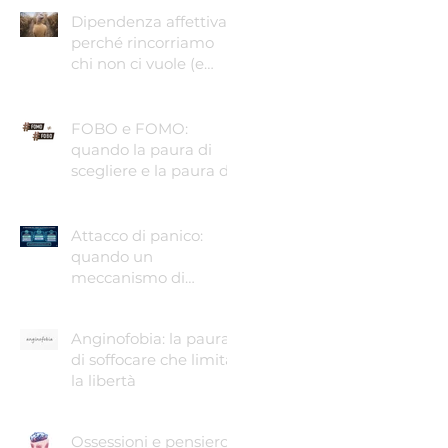
Dipendenza affettiva:
perché rincorriamo
chi non ci vuole (e
come smettere)
FOBO e FOMO:
quando la paura di
scegliere e la paura di
perdere guidano le
nostre vite
Attacco di panico:
quando un
meccanismo di
sopravvivenza ti fa
temere di morire.
Anginofobia: la paura
di soffocare che limita
la libertà
Ossessioni e pensiero