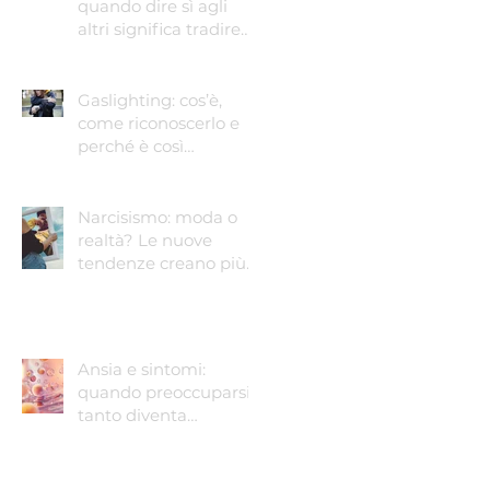
quando dire sì agli
altri significa tradire
sé stessi
Gaslighting: cos’è,
come riconoscerlo e
perché è così
pericoloso
Narcisismo: moda o
realtà? Le nuove
tendenze creano più
narcisisti?
Ansia e sintomi:
quando preoccuparsi
tanto diventa
preoccupante.