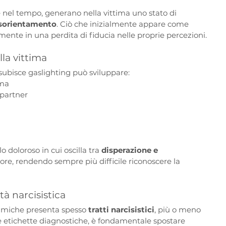
 nel tempo, generano nella vittima uno stato di 
isorientamento
. Ciò che inizialmente appare come 
mente in una perdita di fiducia nelle proprie percezioni.
ulla vittima
subisce gaslighting può sviluppare:
ima
partner
a
o doloroso in cui oscilla tra 
disperazione e 
ore, rendendo sempre più difficile riconoscere la 
tà narcisistica
amiche presenta spesso 
tratti narcisistici
, più o meno 
lle etichette diagnostiche, è fondamentale spostare 