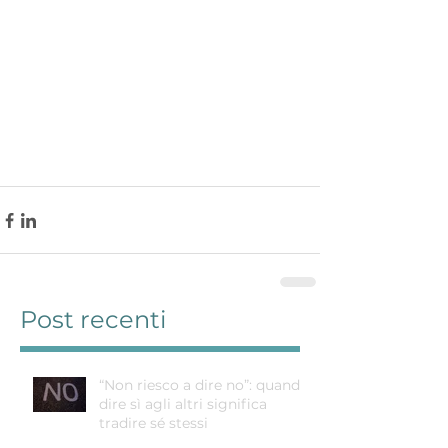
Post recenti
“Non riesco a dire no”: quando
dire sì agli altri significa
tradire sé stessi