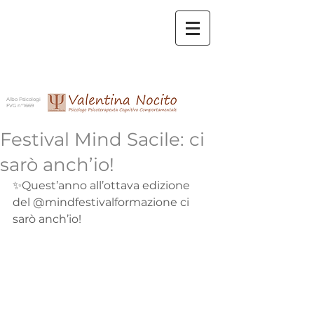
Albo Psicologi
FVG n°1669
Festival Mind Sacile: ci
sarò anch’io!
✨Quest’anno all’ottava edizione 
del @mindfestivalformazione ci 
sarò anch’io!