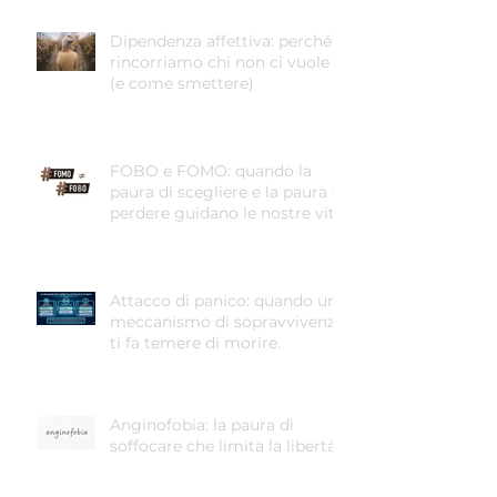
Dipendenza affettiva: perché
rincorriamo chi non ci vuole
(e come smettere)
FOBO e FOMO: quando la
paura di scegliere e la paura di
perdere guidano le nostre vite
Attacco di panico: quando un
meccanismo di sopravvivenza
ti fa temere di morire.
Anginofobia: la paura di
soffocare che limita la libertà