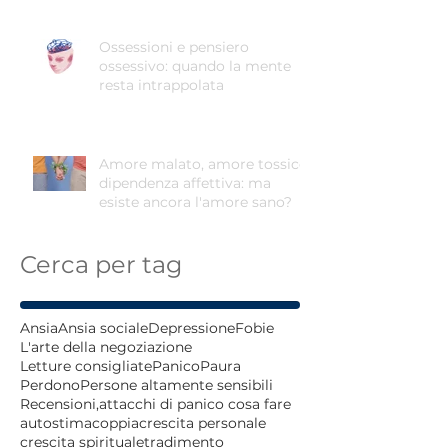
Ossessioni e pensiero
ossessivo: quando la mente
resta intrappolata
Amore malato, amore tossico,
dipendenza affettiva: ma
esiste ancora l'amore sano?
Cerca per tag
Ansia
Ansia sociale
Depressione
Fobie
L'arte della negoziazione
Letture consigliate
Panico
Paura
Perdono
Persone altamente sensibili
Recensioni,
attacchi di panico cosa fare
autostima
coppia
crescita personale
crescita spirituale
tradimento