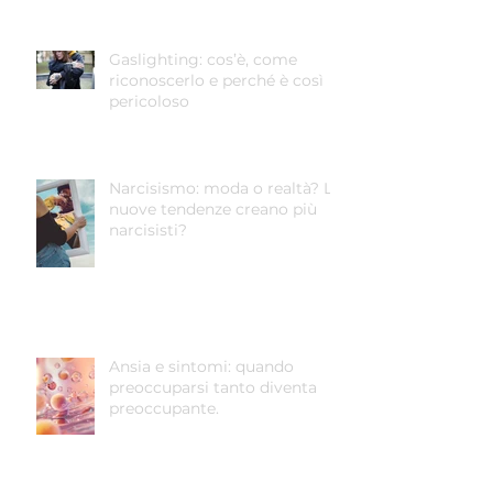
Gaslighting: cos’è, come
riconoscerlo e perché è così
pericoloso
Narcisismo: moda o realtà? Le
nuove tendenze creano più
narcisisti?
Ansia e sintomi: quando
preoccuparsi tanto diventa
preoccupante.