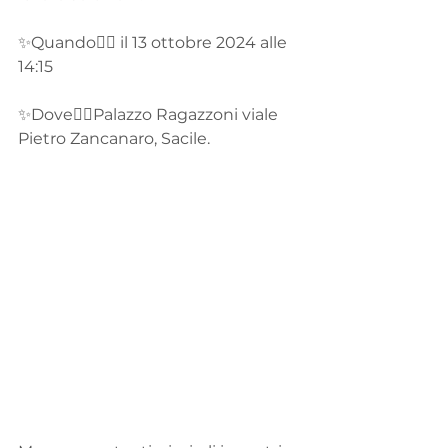
✨Quando👉🏻 il 13 ottobre 2024 alle 
14:15
✨Dove👉🏻Palazzo Ragazzoni viale 
Pietro Zancanaro, Sacile.